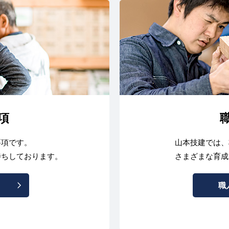
項
要項です。
山本技建では、
待ちしております。
さまざまな育成
職